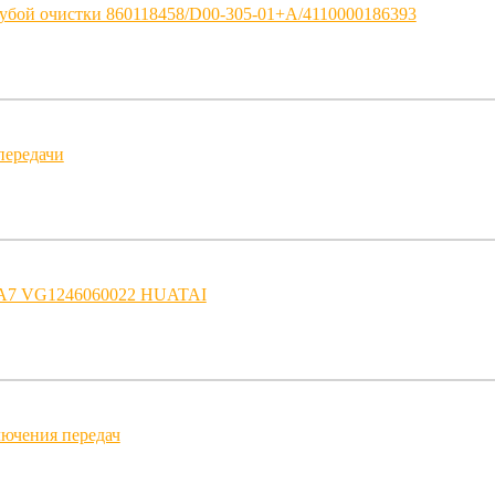
убой очистки 860118458/D00-305-01+A/4110000186393
передачи
 A7 VG1246060022 HUATAI
лючения передач