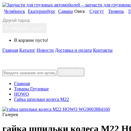
Челябинск
Екатеринбург
Самара
Омск
Сургут
Тюмень
П
Другой город
0 товар(ов) - 0 руб.
В корзине пусто!
Главная
Каталог
Новости
Доставка и оплата
Контакты
ПОИСК
Главная
Товары Грузовые
HOWO
Гайка шпильки колеса M22
Галерея
гайка шпильки колеса M22 