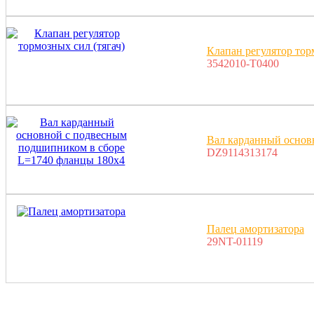
Клапан регулятор тор
3542010-T0400
Вал карданный основ
DZ9114313174
Палец амортизатора
29NT-01119