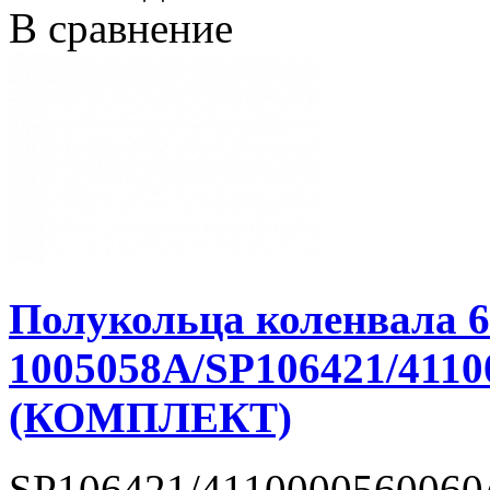
В сравнение
Полукольца коленвала 
1005058A/SP106421/4110
(КОМПЛЕКТ)
SP106421/4110000560060/