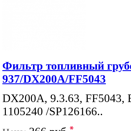
Фильтр топливный грубо
937/DХ200A/FF5043
DХ200А, 9.3.63, FF5043, 
1105240 /SP126166..
*