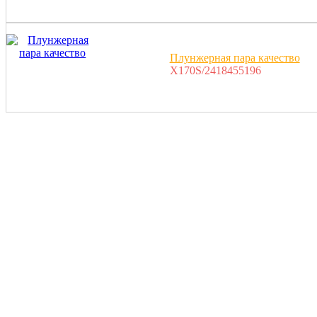
Плунжерная пара качество
X170S/2418455196