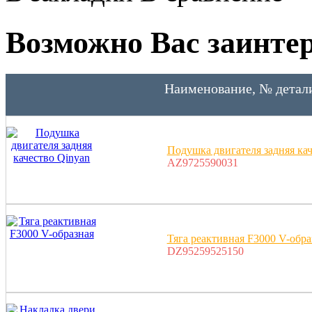
Возможно Вас заинтер
Наименование, № детал
Подушка двигателя задняя кач
AZ9725590031
Тяга реактивная F3000 V-обра
DZ95259525150