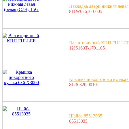
Накладка двери нижняя левая
811W62610-6005
Вал вторичный КПП FULLE
12JS160T-1701105
Крышка поворотного кулака 
81.36320.0010
Шайба 85513035
85513035