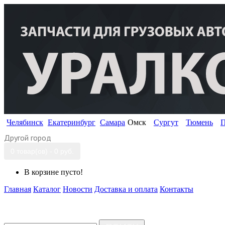
Челябинск
Екатеринбург
Самара
Омск
Сургут
Тюмень
П
Другой город
0 товар(ов) - 0 руб.
В корзине пусто!
Главная
Каталог
Новости
Доставка и оплата
Контакты