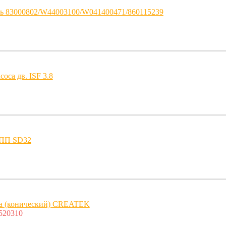
сь 83000802/W44003100/W041400471/860115239
оса дв. ISF 3.8
КПП SD32
а (конический) CREATEK
520310