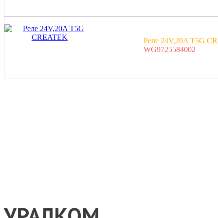
Реле 24V,20A T5G C
WG9725584002
УРАЛКОМ