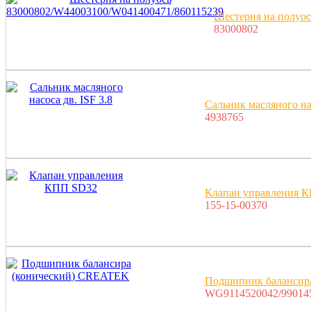
Шестерня на полуо
83000802
Сальник масляного нас
4938765
Клапан управления 
155-15-00370
Подшипник балансир
WG9114520042/99014