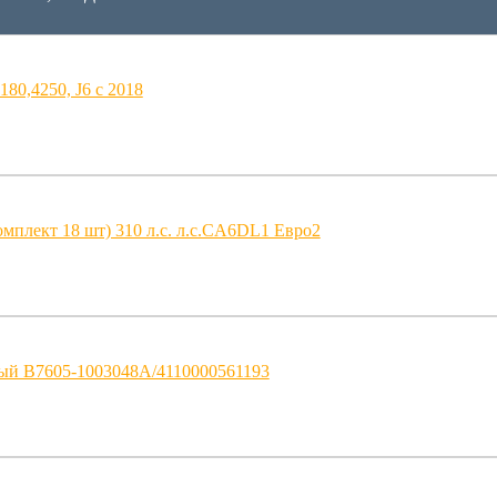
80,4250, J6 c 2018
мплект 18 шт) 310 л.с. л.с.CA6DL1 Евро2
ый B7605-1003048A/4110000561193