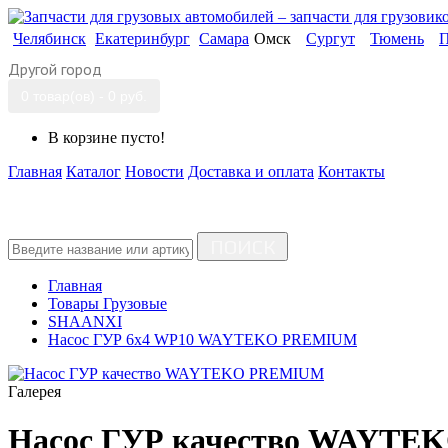
Челябинск
Екатеринбург
Самара
Омск
Сургут
Тюмень
П
Другой город
0 товар(ов) - 0 руб.
В корзине пусто!
Главная
Каталог
Новости
Доставка и оплата
Контакты
ПОИСК
Главная
Товары Грузовые
SHAANXI
Насос ГУР 6x4 WP10 WAYTEKO PREMIUM
Галерея
Насос ГУР качество WAYT