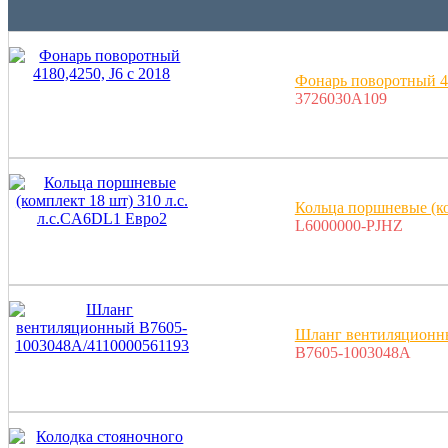
Фонарь поворотный 41
3726030A109
Кольца поршневые (ко
L6000000-PJHZ
Шланг вентиляционн
B7605-1003048A