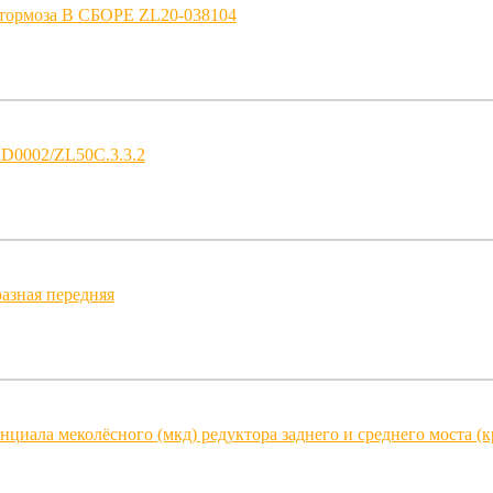
 тормоза В СБОРЕ ZL20-038104
2D0002/ZL50C.3.3.2
разная передняя
циала меколёсного (мкд) редуктора заднего и среднего моста (