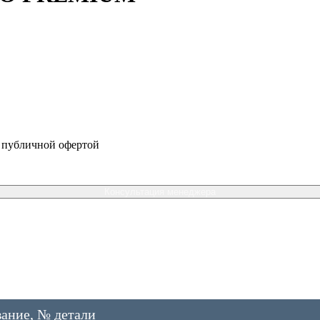
я публичной офертой
Консультация менеджера
ание, № детали