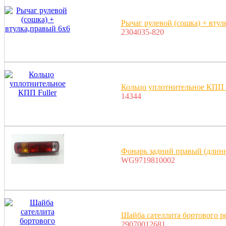
Рычаг рулевой (сошка) + втул
2304035-820
Кольцо уплотнительное КПП F
14344
Фонарь задний правый (длинн
WG9719810002
Шайба сателлита бортового 
29070012681