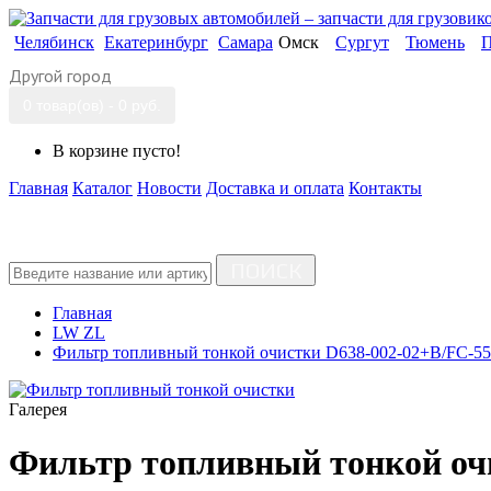
Челябинск
Екатеринбург
Самара
Омск
Сургут
Тюмень
П
Другой город
0 товар(ов) - 0 руб.
В корзине пусто!
Главная
Каталог
Новости
Доставка и оплата
Контакты
ПОИСК
Главная
LW ZL
Фильтр топливный тонкой очистки D638-002-02+B/FC-55
Галерея
Фильтр топливный тонкой оч