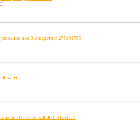
E
репление под 3 отверстия) 275101705
000-41+C
ей на ось D=55/54 X3000 CREATEK