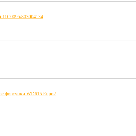
й 11С0095/803004134
ое форсунки WD615 Евро2