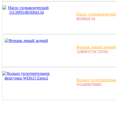
Насос гидравлически
803004134
Фонарь левый задний
32B0037/SC1010L
Кольцо уплотнительн
VG609070080