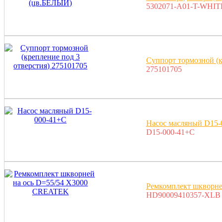
5302071-A01-T-WHIT
Суппорт тормозной (к
275101705
Насос масляный D15-
D15-000-41+C
Ремкомплект шкворн
HD90009410357-XLB