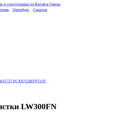
ермь
Оренбург
Саратов
860117273/CX0712B/FF5135
чистки LW300FN