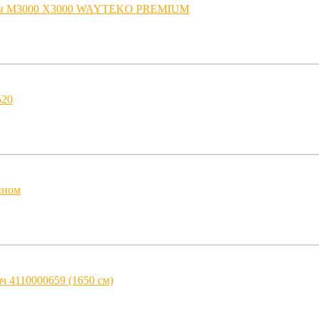
ины M3000 X3000 WAYTEKO PREMIUM
520
йном
ч 4110000659 (1650 см)