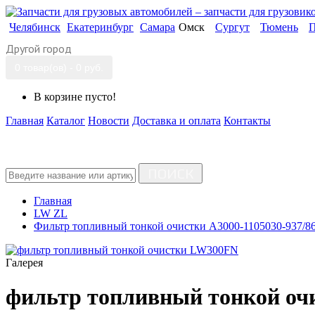
Челябинск
Екатеринбург
Самара
Омск
Сургут
Тюмень
П
Другой город
0 товар(ов) - 0 руб.
В корзине пусто!
Главная
Каталог
Новости
Доставка и оплата
Контакты
ПОИСК
Главная
LW ZL
Фильтр топливный тонкой очистки A3000-1105030-937/
Галерея
фильтр топливный тонкой о