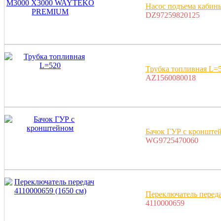
Насос подъема каб
DZ97259820125
Трубка топливная L=
AZ1560080018
Бачок ГУР с кронште
WG9725470060
Переключатель переда
4110000659