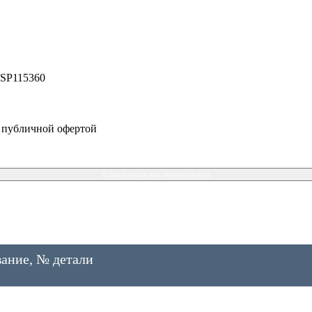
/SP115360
я публичной офертой
Консультация менеджера
ание, № детали