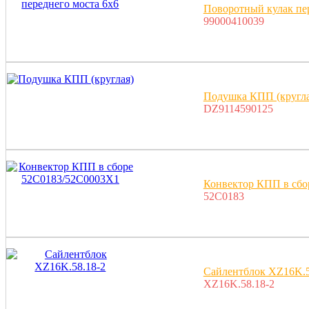
Поворотный кулак пер
99000410039
Подушка КПП (кругла
DZ9114590125
Конвектор КПП в сбо
52C0183
Сайлентблок XZ16K.5
XZ16K.58.18-2