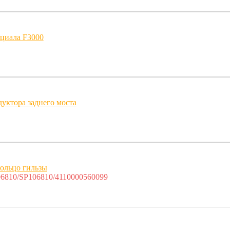
циала F3000
дуктора заднего моста
ольцо гильзы
6810/SP106810/4110000560099