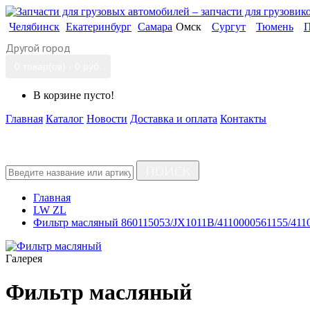
Челябинск
Екатеринбург
Самара
Омск
Сургут
Тюмень
П
Другой город
0 товар(ов) - 0 руб.
В корзине пусто!
Главная
Каталог
Новости
Доставка и оплата
Контакты
ПОИСК
Главная
LW ZL
Фильтр масляный 860115053/JX1011B/4110000561155/411
Галерея
Фильтр масляный