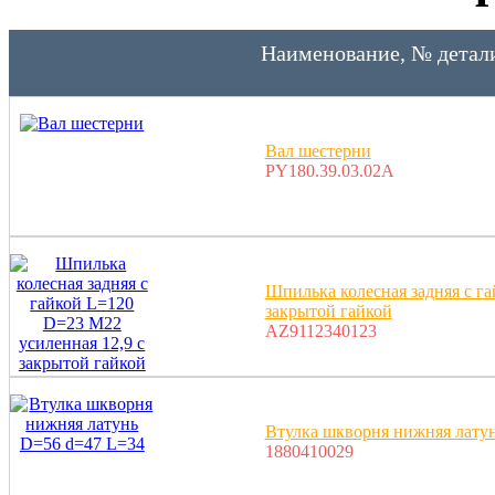
Наименование, № детал
Вал шестерни
PY180.39.03.02A
Шпилька колесная задняя с г
закрытой гайкой
AZ9112340123
Втулка шкворня нижняя лату
1880410029