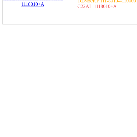
Термостат 111-8010/411000
C22AL-1118010+A