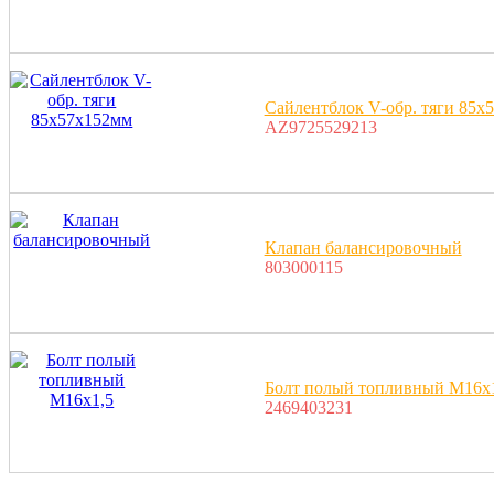
Сайлентблок V-обр. тяги 85x
AZ9725529213
Клапан балансировочный
803000115
Болт полый топливный М16х
2469403231