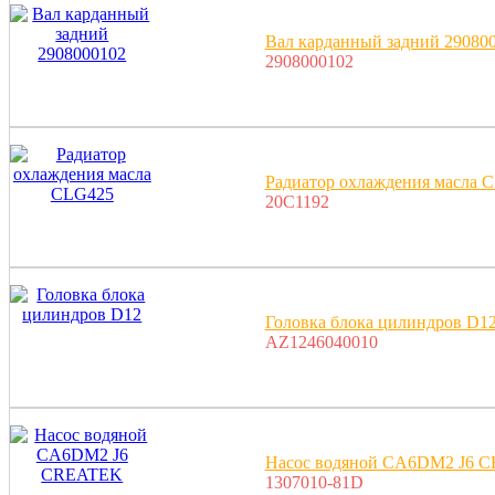
Вал карданный задний 29080
2908000102
Радиатор охлаждения масла 
20С1192
Головка блока цилиндров D1
AZ1246040010
Насос водяной CA6DM2 J6 
1307010-81D