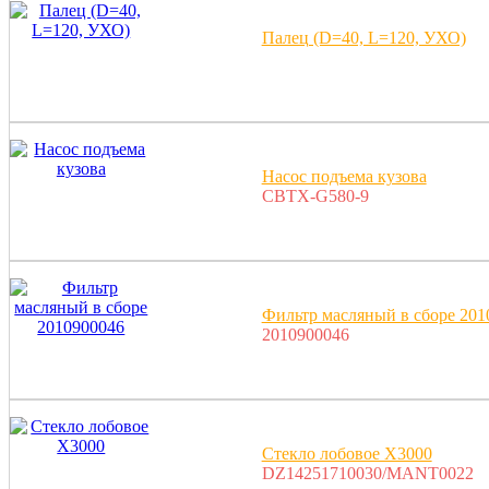
Палец (D=40, L=120, УХО)
Насос подъема кузова
CBTX-G580-9
Фильтр масляный в сборе 201
2010900046
Стекло лобовое X3000
DZ14251710030/MANT0022