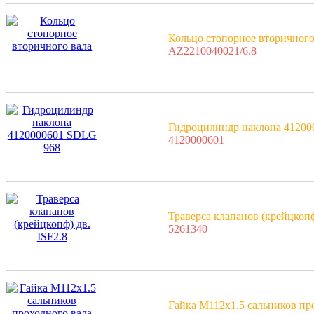
Кольцо стопорное вторичного
AZ2210040021/6.8
Гидроцилиндр наклона 41200
4120000601
Траверса клапанов (крейцкопф
5261340
Гайка М112х1.5 сальников про