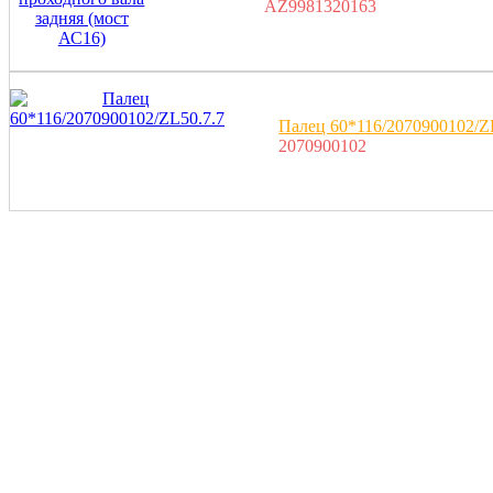
AZ9981320163
Палец 60*116/2070900102/Z
2070900102