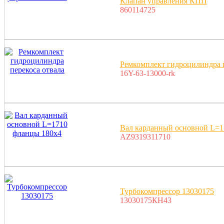
Клапан управления КПП
860114725
Ремкомплект гидроцилиндра п
16Y-63-13000-rk
Вал карданный основной L=1
AZ9319311710
Турбокомпрессор 13030175
13030175КН43