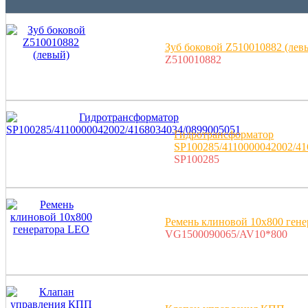
Зуб боковой Z510010882 (лев
Z510010882
Гидротрансформатор
SP100285/4110000042002/41
SP100285
Ремень клиновой 10х800 ген
VG1500090065/AV10*800