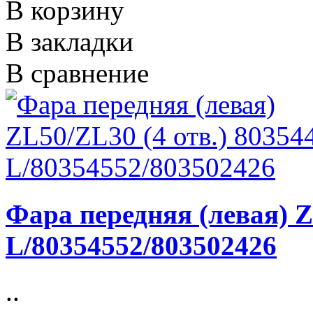
В корзину
В закладки
В сравнение
Фара передняя (левая) Z
L/80354552/803502426
..