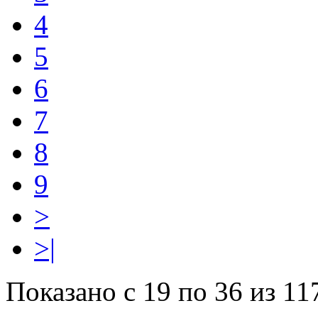
4
5
6
7
8
9
>
>|
Показано с 19 по 36 из 11