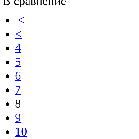
В сравнение
|<
<
4
5
6
7
8
9
10