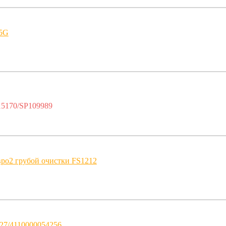
T5G
5170/SP109989
ро2 грубой очистки FS1212
27/4110000054256