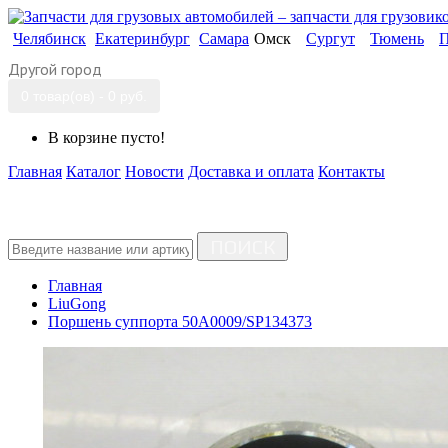
Челябинск
Екатеринбург
Самара
Омск
Сургут
Тюмень
П
Другой город
0 товар(ов) - 0 руб.
В корзине пусто!
Главная
Каталог
Новости
Доставка и оплата
Контакты
ПОИСК
Главная
LiuGong
Поршень суппорта 50A0009/SP134373