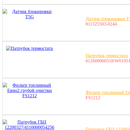
Датчик блокировки 
811325503-0244
Патрубок термостата
612600060518/W01051
Фильтр топливный Ев
FS1212
Патрубок ГБЦ 122003